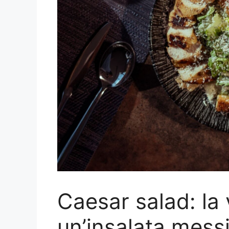
Caesar salad: la 
un’insalata mess