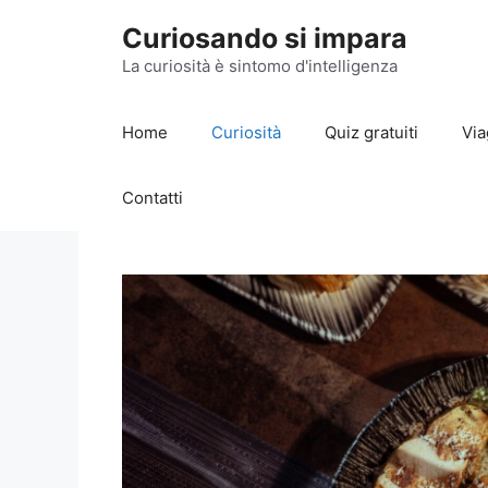
Vai
Curiosando si impara
al
contenuto
La curiosità è sintomo d'intelligenza
Home
Curiosità
Quiz gratuiti
Via
Contatti