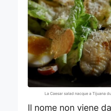
La Caesar salad nacque a Tijuana dur
Il nome non viene da