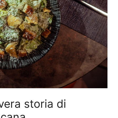
vera storia di
icana