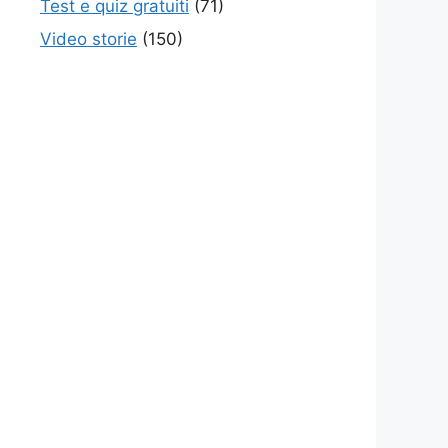
Test e quiz gratuiti
(71)
Video storie
(150)