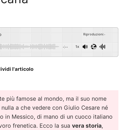
o
Riproduzioni
:
-
-:--
1x
vidi l'articolo
ate più famose al mondo, ma il suo nome
a nulla a che vedere con Giulio Cesare né
o in Messico, di mano di un cuoco italiano
voro frenetica. Ecco la sua
vera storia
,