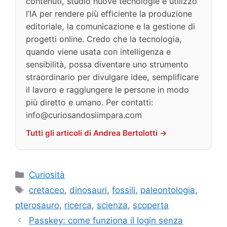
contenuti, studio nuove tecnologie e utilizzo
l’IA per rendere più efficiente la produzione
editoriale, la comunicazione e la gestione di
progetti online. Credo che la tecnologia,
quando viene usata con intelligenza e
sensibilità, possa diventare uno strumento
straordinario per divulgare idee, semplificare
il lavoro e raggiungere le persone in modo
più diretto e umano. Per contatti:
info@curiosandosiimpara.com
Tutti gli articoli di Andrea Bertolotti →
Categorie
Curiosità
Tag
cretaceo
,
dinosauri
,
fossili
,
paleontologia
,
pterosauro
,
ricerca
,
scienza
,
scoperta
Passkey: come funziona il login senza