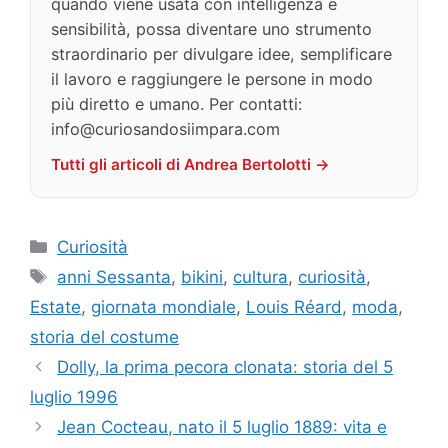
quando viene usata con intelligenza e
sensibilità, possa diventare uno strumento
straordinario per divulgare idee, semplificare
il lavoro e raggiungere le persone in modo
più diretto e umano. Per contatti:
info@curiosandosiimpara.com
Tutti gli articoli di Andrea Bertolotti →
Categorie
Curiosità
Tag
anni Sessanta
,
bikini
,
cultura
,
curiosità
,
Estate
,
giornata mondiale
,
Louis Réard
,
moda
,
storia del costume
Dolly, la prima pecora clonata: storia del 5
luglio 1996
Jean Cocteau, nato il 5 luglio 1889: vita e