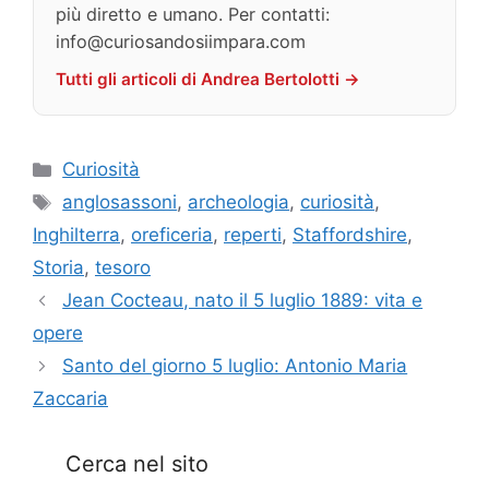
più diretto e umano. Per contatti:
info@curiosandosiimpara.com
Tutti gli articoli di Andrea Bertolotti →
Categorie
Curiosità
Tag
anglosassoni
,
archeologia
,
curiosità
,
Inghilterra
,
oreficeria
,
reperti
,
Staffordshire
,
Storia
,
tesoro
Jean Cocteau, nato il 5 luglio 1889: vita e
opere
Santo del giorno 5 luglio: Antonio Maria
Zaccaria
Cerca nel sito