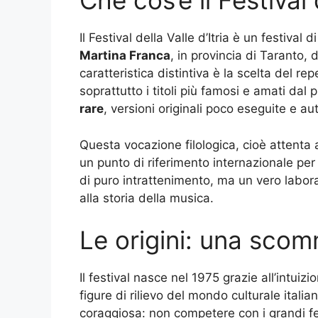
Che cos’è il Festival d
Il Festival della Valle d’Itria è un festival
Martina Franca
, in provincia di Taranto, d
caratteristica distintiva è la scelta del re
soprattutto i titoli più famosi e amati dal 
rare
, versioni originali poco eseguite e au
Questa vocazione filologica, cioè attenta all
un punto di riferimento internazionale per
di puro intrattenimento, ma un vero labor
alla storia della musica.
Le origini: una sco
Il festival nasce nel 1975 grazie all’intuiz
figure di rilievo del mondo culturale italia
coraggiosa: non competere con i grandi fes