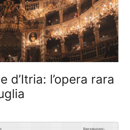
e d’Itria: l’opera rara
uglia
o
Riproduzioni
:
-