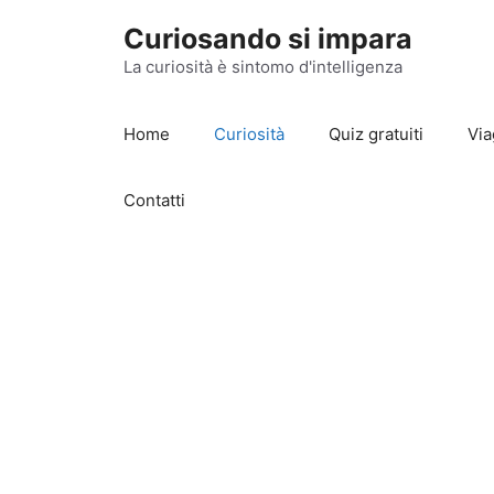
Vai
Curiosando si impara
al
contenuto
La curiosità è sintomo d'intelligenza
Home
Curiosità
Quiz gratuiti
Via
Contatti