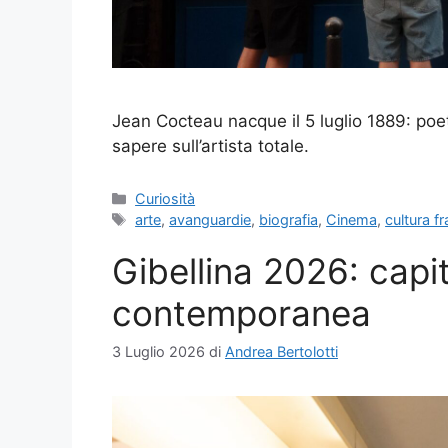
Jean Cocteau nacque il 5 luglio 1889: poet
sapere sull’artista totale.
Categorie
Curiosità
Tag
arte
,
avanguardie
,
biografia
,
Cinema
,
cultura f
Gibellina 2026: capit
contemporanea
3 Luglio 2026
di
Andrea Bertolotti