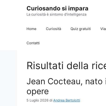
Vai
Curiosando si impara
al
contenuto
La curiosità è sintomo d'intelligenza
Home
Curiosità
Quiz gratuiti
Via
Contatti
Risultati della ri
Jean Cocteau, nato il
opere
5 Luglio 2026
di
Andrea Bertolotti