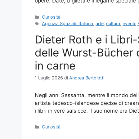
opere. Date, biglietti e il legame speciale
Categorie
Curiosità
Tag
Agenzia Spaziale Italiana
,
arte
,
cultura
,
eventi
,
Dieter Roth e i Libri-
delle Wurst-Bücher c
in carne
1 Luglio 2026
di
Andrea Bertolotti
Negli anni Sessanta, mentre il mondo dell
artista tedesco-islandese decise di crear
i libri in vere salsicce. Il suo nome era Di
Categorie
Curiosità