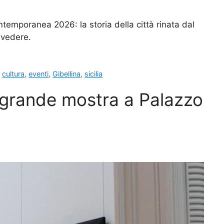
ontemporanea 2026: la storia della città rinata dal
a vedere.
,
cultura
,
eventi
,
Gibellina
,
sicilia
a grande mostra a Palazzo