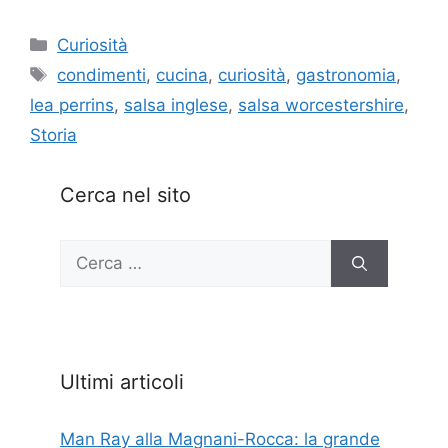
Categorie
Curiosità
Tag
condimenti
,
cucina
,
curiosità
,
gastronomia
,
lea perrins
,
salsa inglese
,
salsa worcestershire
,
Storia
Cerca nel sito
Ricerca
per:
Ultimi articoli
Man Ray alla Magnani-Rocca: la grande