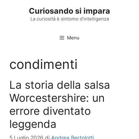
Vai
Curiosando si impara
al
contenuto
La curiosità è sintomo d'intelligenza
Menu
condimenti
La storia della salsa
Worcestershire: un
errore diventato
leggenda
5 Luglio 2026
di
Andrea Bertolotti