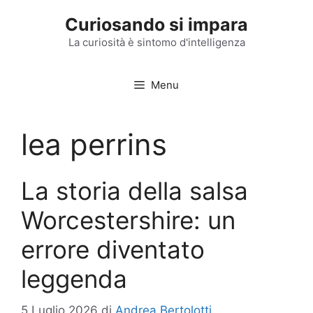
Vai
Curiosando si impara
al
contenuto
La curiosità è sintomo d'intelligenza
Menu
lea perrins
La storia della salsa
Worcestershire: un
errore diventato
leggenda
5 Luglio 2026
di
Andrea Bertolotti