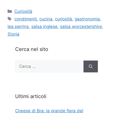
Categorie
Curiosità
Tag
condimenti
,
cucina
,
curiosità
,
gastronomia
,
lea perrins
,
salsa inglese
,
salsa worcestershire
,
Storia
Cerca nel sito
Ricerca
per:
Ultimi articoli
Cheese di Bra: la grande fiera del