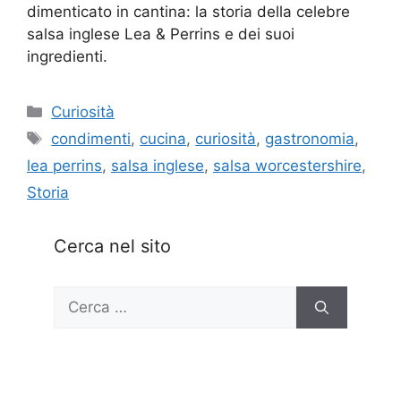
dimenticato in cantina: la storia della celebre
salsa inglese Lea & Perrins e dei suoi
ingredienti.
Categorie
Curiosità
Tag
condimenti
,
cucina
,
curiosità
,
gastronomia
,
lea perrins
,
salsa inglese
,
salsa worcestershire
,
Storia
Cerca nel sito
Ricerca
per: