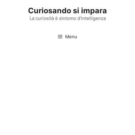
Vai
Curiosando si impara
al
contenuto
La curiosità è sintomo d'intelligenza
Menu