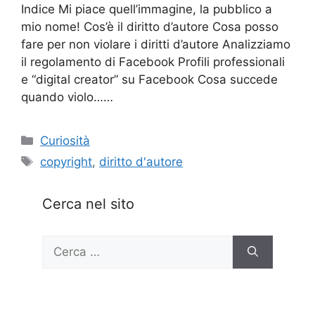
Indice Mi piace quell’immagine, la pubblico a
mio nome! Cos’è il diritto d’autore Cosa posso
fare per non violare i diritti d’autore Analizziamo
il regolamento di Facebook Profili professionali
e “digital creator” su Facebook Cosa succede
quando violo……
Categorie
Curiosità
Tag
copyright
,
diritto d'autore
Cerca nel sito
Ricerca
per: