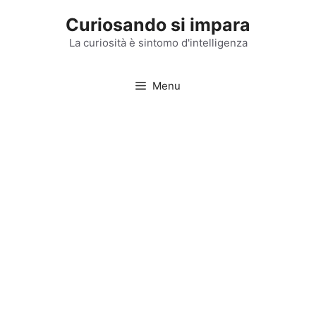
Vai
Curiosando si impara
al
contenuto
La curiosità è sintomo d'intelligenza
Menu