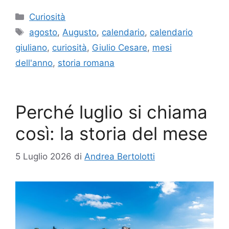
Categorie
Curiosità
Tag
agosto
,
Augusto
,
calendario
,
calendario
giuliano
,
curiosità
,
Giulio Cesare
,
mesi
dell'anno
,
storia romana
Perché luglio si chiama
così: la storia del mese
5 Luglio 2026
di
Andrea Bertolotti