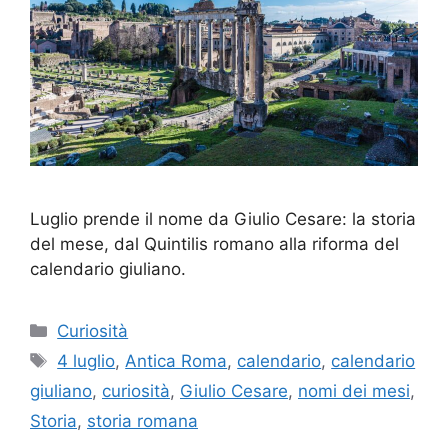
Luglio prende il nome da Giulio Cesare: la storia
del mese, dal Quintilis romano alla riforma del
calendario giuliano.
Categorie
Curiosità
Tag
4 luglio
,
Antica Roma
,
calendario
,
calendario
giuliano
,
curiosità
,
Giulio Cesare
,
nomi dei mesi
,
Storia
,
storia romana