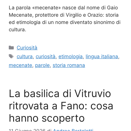
La parola «mecenate» nasce dal nome di Gaio
Mecenate, protettore di Virgilio e Orazio: storia
ed etimologia di un nome diventato sinonimo di
cultura.
Categorie
Curiosità
Tag
cultura
,
curiosità
,
etimologia
,
lingua italiana
,
mecenate
,
parole
,
storia romana
La basilica di Vitruvio
ritrovata a Fano: cosa
hanno scoperto
11 Giugno 2026
di
Andrea Bertolotti