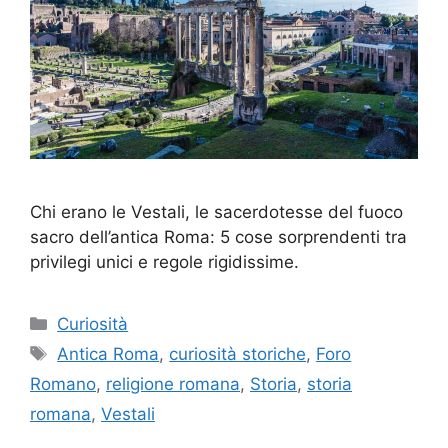
Chi erano le Vestali, le sacerdotesse del fuoco
sacro dell’antica Roma: 5 cose sorprendenti tra
privilegi unici e regole rigidissime.
Categorie
Curiosità
Tag
Antica Roma
,
curiosità storiche
,
Foro
Romano
,
religione romana
,
Storia
,
storia
romana
,
Vestali