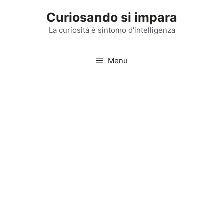
Vai
Curiosando si impara
al
contenuto
La curiosità è sintomo d'intelligenza
Menu