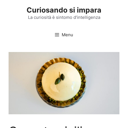
Vai
Curiosando si impara
al
contenuto
La curiosità è sintomo d'intelligenza
Menu