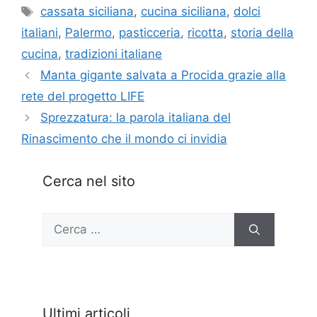
Tag
cassata siciliana
,
cucina siciliana
,
dolci
italiani
,
Palermo
,
pasticceria
,
ricotta
,
storia della
cucina
,
tradizioni italiane
Manta gigante salvata a Procida grazie alla
rete del progetto LIFE
Sprezzatura: la parola italiana del
Rinascimento che il mondo ci invidia
Cerca nel sito
Ricerca
per:
Ultimi articoli