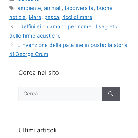
Tag
ambiente
,
animali
,
biodiversita
,
buone
notizie
,
Mare
,
pesca
,
ricci di mare
I delfini si chiamano per nome: il segreto
delle firme acustiche
L’invenzione delle patatine in busta: la storia
di George Crum
Cerca nel sito
Ricerca
per:
Ultimi articoli