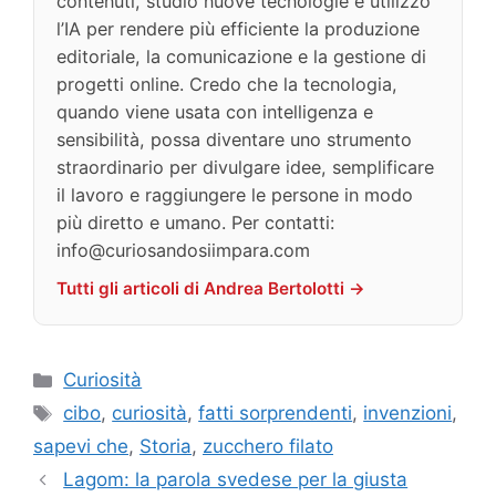
contenuti, studio nuove tecnologie e utilizzo
l’IA per rendere più efficiente la produzione
editoriale, la comunicazione e la gestione di
progetti online. Credo che la tecnologia,
quando viene usata con intelligenza e
sensibilità, possa diventare uno strumento
straordinario per divulgare idee, semplificare
il lavoro e raggiungere le persone in modo
più diretto e umano. Per contatti:
info@curiosandosiimpara.com
Tutti gli articoli di Andrea Bertolotti →
Categorie
Curiosità
Tag
cibo
,
curiosità
,
fatti sorprendenti
,
invenzioni
,
sapevi che
,
Storia
,
zucchero filato
Lagom: la parola svedese per la giusta