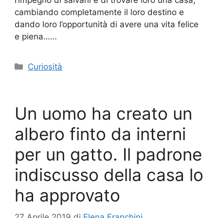
l’impegno di salvarli e di trovare loro una casa,
cambiando completamente il loro destino e
dando loro l’opportunità di avere una vita felice
e piena……
Categorie
Curiosità
Un uomo ha creato un
albero finto da interni
per un gatto. Il padrone
indiscusso della casa lo
ha approvato
27 Aprile 2019
di
Elena Franchini