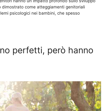
nitori hanno un impatto profondo sullo sviluppo
o dimostrato come atteggiamenti genitoriali
lemi psicologici nei bambini, che spesso
ono perfetti, però hanno