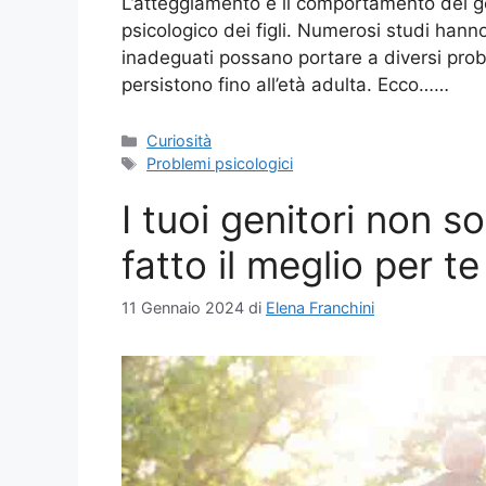
L’atteggiamento e il comportamento dei ge
psicologico dei figli. Numerosi studi hann
inadeguati possano portare a diversi prob
persistono fino all’età adulta. Ecco……
Categorie
Curiosità
Tag
Problemi psicologici
I tuoi genitori non s
fatto il meglio per te
11 Gennaio 2024
di
Elena Franchini