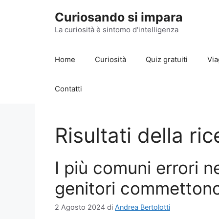
Vai
Curiosando si impara
al
contenuto
La curiosità è sintomo d'intelligenza
Home
Curiosità
Quiz gratuiti
Via
Contatti
Risultati della ri
I più comuni errori ne
genitori commetton
2 Agosto 2024
di
Andrea Bertolotti