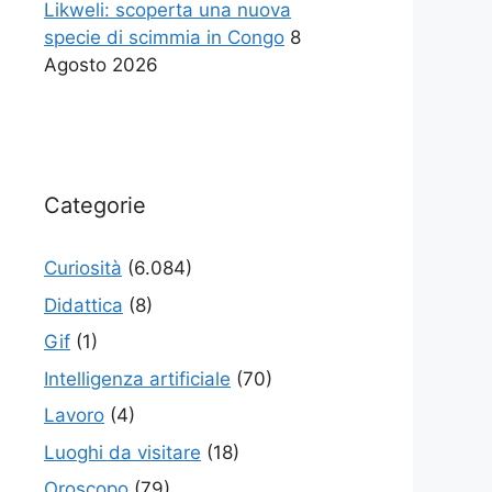
Likweli: scoperta una nuova
specie di scimmia in Congo
8
Agosto 2026
Categorie
Curiosità
(6.084)
Didattica
(8)
Gif
(1)
Intelligenza artificiale
(70)
Lavoro
(4)
Luoghi da visitare
(18)
Oroscopo
(79)