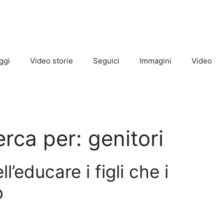
ggi
Video storie
Seguici
Immagini
Video
cerca per:
genitori
ll’educare i figli che i
o