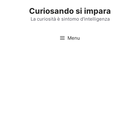
Vai
Curiosando si impara
al
contenuto
La curiosità è sintomo d'intelligenza
Menu