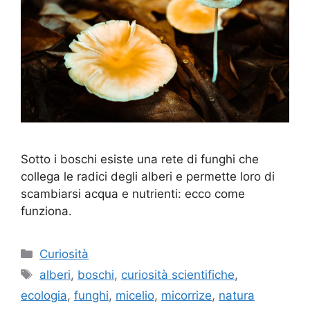
Sotto i boschi esiste una rete di funghi che
collega le radici degli alberi e permette loro di
scambiarsi acqua e nutrienti: ecco come
funziona.
Categorie
Curiosità
Tag
alberi
,
boschi
,
curiosità scientifiche
,
ecologia
,
funghi
,
micelio
,
micorrize
,
natura