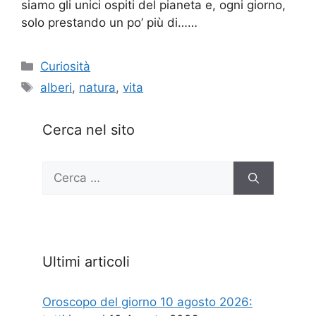
siamo gli unici ospiti del pianeta e, ogni giorno,
solo prestando un po’ più di……
Categorie
Curiosità
Tag
alberi
,
natura
,
vita
Cerca nel sito
Ricerca
per:
Ultimi articoli
Oroscopo del giorno 10 agosto 2026: