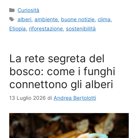
Categorie
Curiosità
Tag
alberi
,
ambiente
,
buone notizie
,
clima
,
Etiopia
,
riforestazione
,
sostenibilità
La rete segreta del
bosco: come i funghi
connettono gli alberi
13 Luglio 2026
di
Andrea Bertolotti