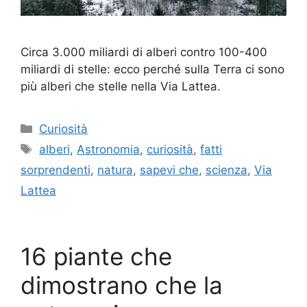
Circa 3.000 miliardi di alberi contro 100-400
miliardi di stelle: ecco perché sulla Terra ci sono
più alberi che stelle nella Via Lattea.
Categorie
Curiosità
Tag
alberi
,
Astronomia
,
curiosità
,
fatti
sorprendenti
,
natura
,
sapevi che
,
scienza
,
Via
Lattea
16 piante che
dimostrano che la