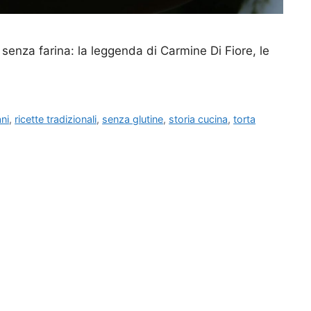
senza farina: la leggenda di Carmine Di Fiore, le
ani
,
ricette tradizionali
,
senza glutine
,
storia cucina
,
torta