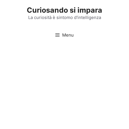
Vai
Curiosando si impara
al
contenuto
La curiosità è sintomo d'intelligenza
Menu