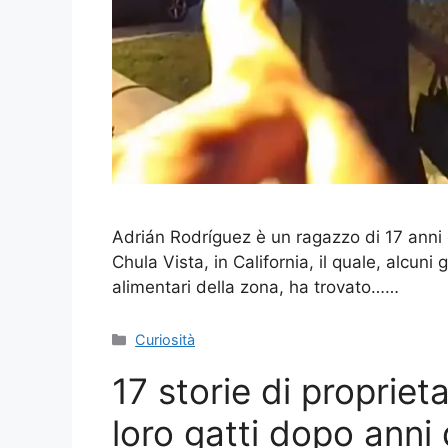
Adrián Rodríguez è un ragazzo di 17 anni ch
Chula Vista, in California, il quale, alcuni
alimentari della zona, ha trovato……
Categorie
Curiosità
17 storie di propriet
loro gatti dopo anni