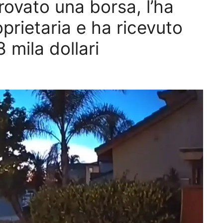
ovato una borsa, l’ha
roprietaria e ha ricevuto
 mila dollari