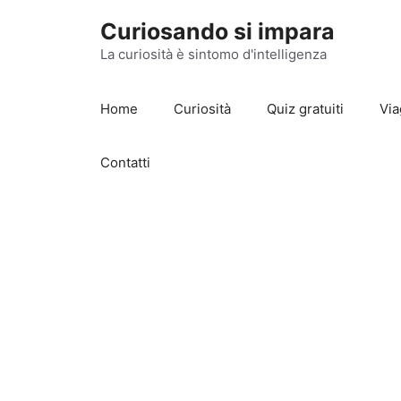
Vai
Curiosando si impara
al
contenuto
La curiosità è sintomo d'intelligenza
Home
Curiosità
Quiz gratuiti
Via
Contatti