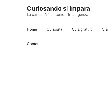
Vai
Curiosando si impara
al
contenuto
La curiosità è sintomo d'intelligenza
Home
Curiosità
Quiz gratuiti
Via
Contatti