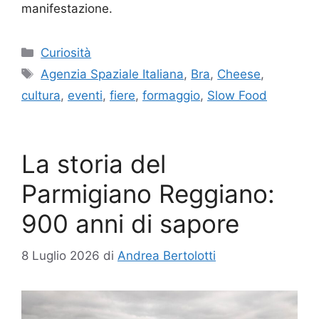
manifestazione.
Categorie
Curiosità
Tag
Agenzia Spaziale Italiana
,
Bra
,
Cheese
,
cultura
,
eventi
,
fiere
,
formaggio
,
Slow Food
La storia del
Parmigiano Reggiano:
900 anni di sapore
8 Luglio 2026
di
Andrea Bertolotti