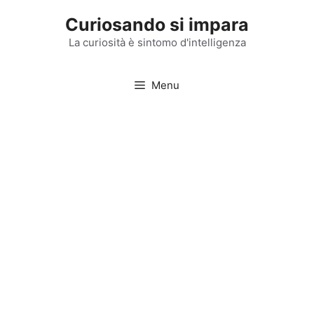
Vai
Curiosando si impara
al
contenuto
La curiosità è sintomo d'intelligenza
Menu