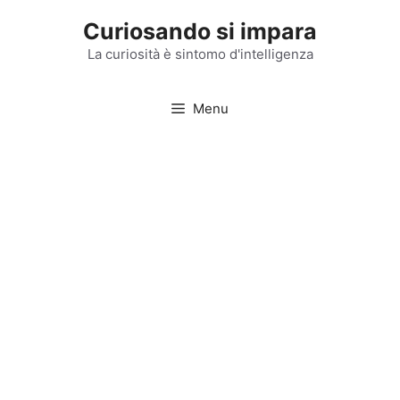
Vai
Curiosando si impara
al
contenuto
La curiosità è sintomo d'intelligenza
Menu