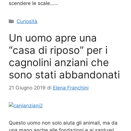
scendere le scale……
Categorie
Curiosità
Un uomo apre una
“casa di riposo” per i
cagnolini anziani che
sono stati abbandonati
21 Giugno 2019
di
Elena Franchini
Questo uomo non solo aiuta gli animali, ma da
una mano anche alle fondazioni e ai santuari