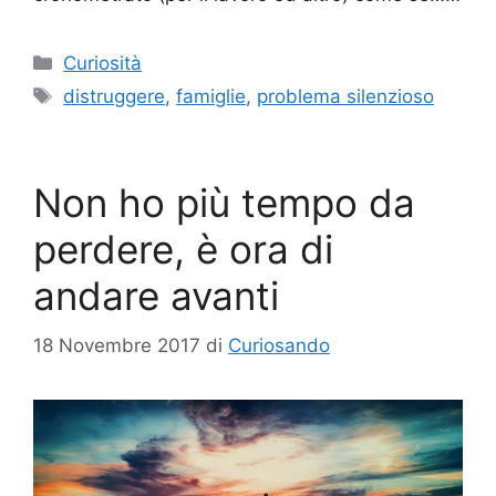
Categorie
Curiosità
Tag
distruggere
,
famiglie
,
problema silenzioso
Non ho più tempo da
perdere, è ora di
andare avanti
18 Novembre 2017
di
Curiosando