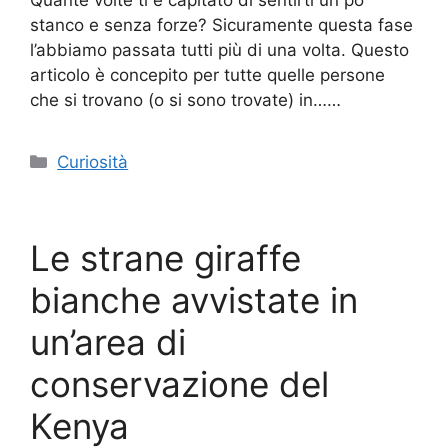
Quante volte ti è capitato di sentirti un po’
stanco e senza forze? Sicuramente questa fase
l’abbiamo passata tutti più di una volta. Questo
articolo è concepito per tutte quelle persone
che si trovano (o si sono trovate) in……
Categorie
Curiosità
Le strane giraffe
bianche avvistate in
un’area di
conservazione del
Kenya