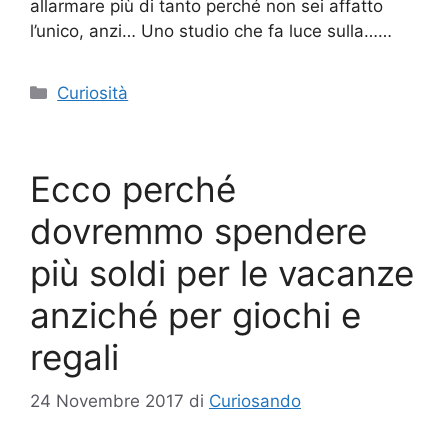
allarmare più di tanto perché non sei affatto
l’unico, anzi… Uno studio che fa luce sulla……
Categorie
Curiosità
Ecco perché
dovremmo spendere
più soldi per le vacanze
anziché per giochi e
regali
24 Novembre 2017
di
Curiosando