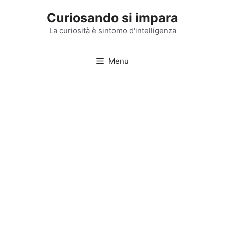
Vai
Curiosando si impara
al
contenuto
La curiosità è sintomo d'intelligenza
Menu