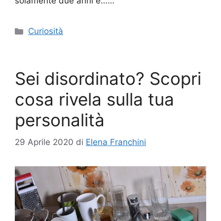
solamente due anni e……
Categorie
Curiosità
Sei disordinato? Scopri
cosa rivela sulla tua
personalità
29 Aprile 2020
di
Elena Franchini