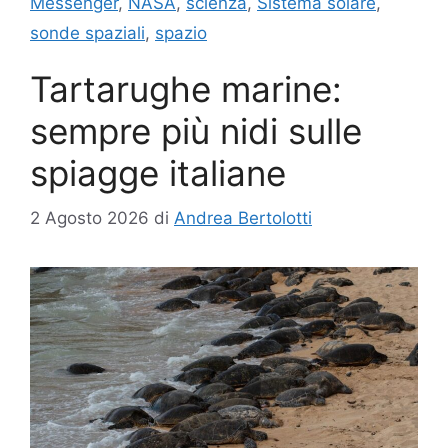
Messenger
,
NASA
,
scienza
,
Sistema solare
,
sonde spaziali
,
spazio
Tartarughe marine:
sempre più nidi sulle
spiagge italiane
2 Agosto 2026
di
Andrea Bertolotti