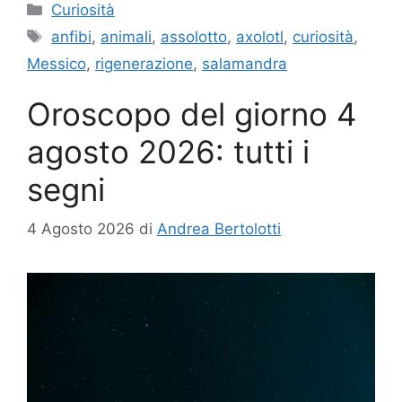
Categorie
Curiosità
Tag
anfibi
,
animali
,
assolotto
,
axolotl
,
curiosità
,
Messico
,
rigenerazione
,
salamandra
Oroscopo del giorno 4
agosto 2026: tutti i
segni
4 Agosto 2026
di
Andrea Bertolotti