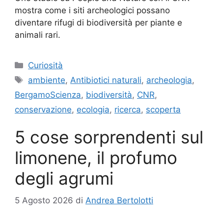
mostra come i siti archeologici possano
diventare rifugi di biodiversità per piante e
animali rari.
Categorie
Curiosità
Tag
ambiente
,
Antibiotici naturali
,
archeologia
,
BergamoScienza
,
biodiversità
,
CNR
,
conservazione
,
ecologia
,
ricerca
,
scoperta
5 cose sorprendenti sul
limonene, il profumo
degli agrumi
5 Agosto 2026
di
Andrea Bertolotti