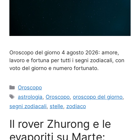
Oroscopo del giorno 4 agosto 2026: amore,
lavoro e fortuna per tutti i segni zodiacali, con
voto del giorno e numero fortunato.
Categorie
Oroscopo
Tag
astrologia
,
Oroscopo
,
oroscopo del giorno
,
segni zodiacali
,
stelle
,
zodiaco
Il rover Zhurong e le
evaporiti su Marte: