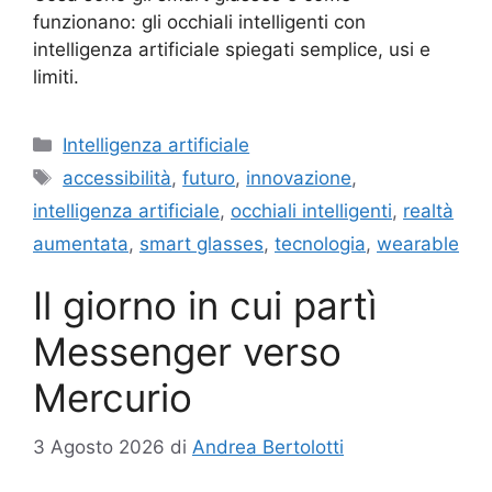
funzionano: gli occhiali intelligenti con
intelligenza artificiale spiegati semplice, usi e
limiti.
Categorie
Intelligenza artificiale
Tag
accessibilità
,
futuro
,
innovazione
,
intelligenza artificiale
,
occhiali intelligenti
,
realtà
aumentata
,
smart glasses
,
tecnologia
,
wearable
Il giorno in cui partì
Messenger verso
Mercurio
3 Agosto 2026
di
Andrea Bertolotti