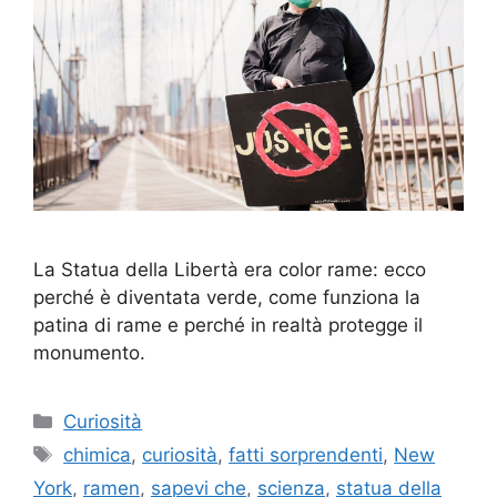
La Statua della Libertà era color rame: ecco
perché è diventata verde, come funziona la
patina di rame e perché in realtà protegge il
monumento.
Categorie
Curiosità
Tag
chimica
,
curiosità
,
fatti sorprendenti
,
New
York
,
ramen
,
sapevi che
,
scienza
,
statua della