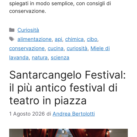
spiegati in modo semplice, con consigli di
conservazione.
Categorie
Curiosità
Tag
alimentazione
,
api
,
chimica
,
cibo
,
conservazione
,
cucina
,
curiosità
,
Miele di
lavanda
,
natura
,
scienza
Santarcangelo Festival:
il più antico festival di
teatro in piazza
1 Agosto 2026
di
Andrea Bertolotti