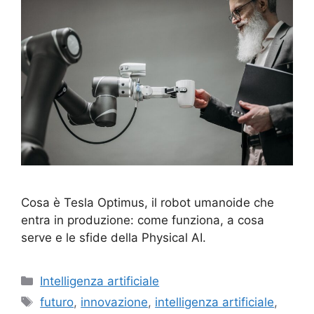
Cosa è Tesla Optimus, il robot umanoide che
entra in produzione: come funziona, a cosa
serve e le sfide della Physical AI.
Categorie
Intelligenza artificiale
Tag
futuro
,
innovazione
,
intelligenza artificiale
,