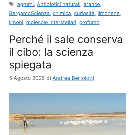
Tag
agrumi
,
Antibiotici naturali
,
arance
,
BergamoScienza
,
chimica
,
curiosità
,
limonene
,
limoni
,
molecole interstellari
,
profumo
Perché il sale conserva
il cibo: la scienza
spiegata
5 Agosto 2026
di
Andrea Bertolotti