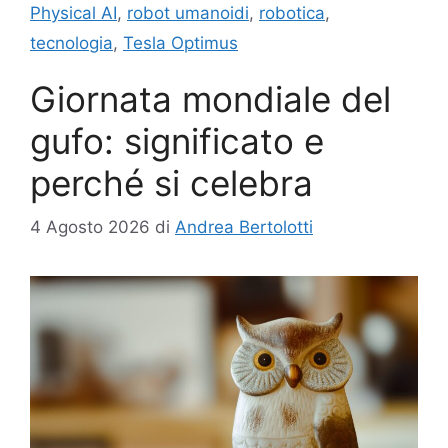
Physical AI
,
robot umanoidi
,
robotica
,
tecnologia
,
Tesla Optimus
Giornata mondiale del
gufo: significato e
perché si celebra
4 Agosto 2026
di
Andrea Bertolotti