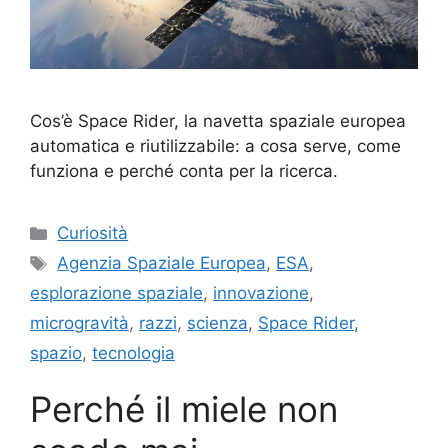
Cos’è Space Rider, la navetta spaziale europea
automatica e riutilizzabile: a cosa serve, come
funziona e perché conta per la ricerca.
Categorie
Curiosità
Tag
Agenzia Spaziale Europea
,
ESA
,
esplorazione spaziale
,
innovazione
,
microgravità
,
razzi
,
scienza
,
Space Rider
,
spazio
,
tecnologia
Perché il miele non