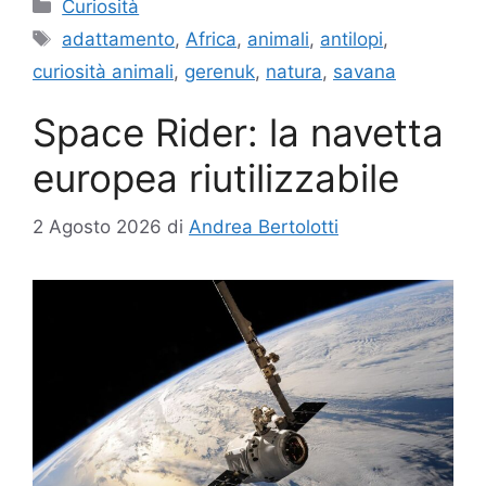
Categorie
Curiosità
Tag
adattamento
,
Africa
,
animali
,
antilopi
,
curiosità animali
,
gerenuk
,
natura
,
savana
Space Rider: la navetta
europea riutilizzabile
2 Agosto 2026
di
Andrea Bertolotti