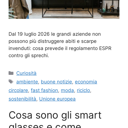
Dal 19 luglio 2026 le grandi aziende non
possono più distruggere abiti e scarpe
invenduti: cosa prevede il regolamento ESPR
contro gli sprechi.
Categorie
Curiosità
Tag
ambiente
,
buone notizie
,
economia
circolare
,
fast fashion
,
moda
,
riciclo
,
sostenibilità
,
Unione europea
Cosa sono gli smart
glasses e come