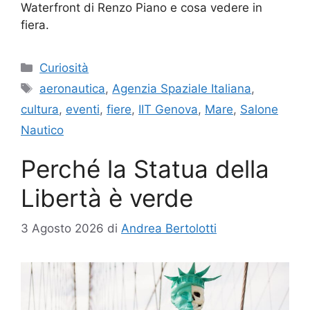
Waterfront di Renzo Piano e cosa vedere in
fiera.
Categorie
Curiosità
Tag
aeronautica
,
Agenzia Spaziale Italiana
,
cultura
,
eventi
,
fiere
,
IIT Genova
,
Mare
,
Salone
Nautico
Perché la Statua della
Libertà è verde
3 Agosto 2026
di
Andrea Bertolotti