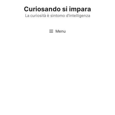
Vai
Curiosando si impara
al
contenuto
La curiosità è sintomo d'intelligenza
Menu