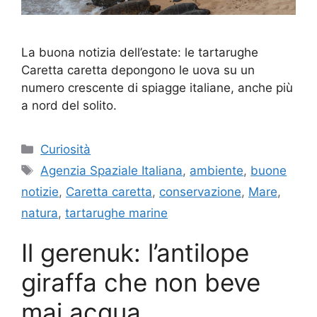
La buona notizia dell’estate: le tartarughe
Caretta caretta depongono le uova su un
numero crescente di spiagge italiane, anche più
a nord del solito.
Categorie
Curiosità
Tag
Agenzia Spaziale Italiana
,
ambiente
,
buone
notizie
,
Caretta caretta
,
conservazione
,
Mare
,
natura
,
tartarughe marine
Il gerenuk: l’antilope
giraffa che non beve
mai acqua