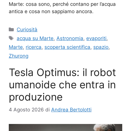
Marte: cosa sono, perché contano per l’acqua
antica e cosa non sappiamo ancora.
Categorie
Curiosità
Tag
acqua su Marte
,
Astronomia
,
evaporiti
,
Marte
,
ricerca
,
scoperta scientifica
,
spazio
,
Zhurong
Tesla Optimus: il robot
umanoide che entra in
produzione
4 Agosto 2026
di
Andrea Bertolotti