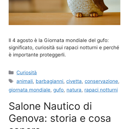
Il 4 agosto è la Giornata mondiale del gufo:
significato, curiosità sui rapaci notturni e perché
è importante proteggerli.
Categorie
Curiosità
Tag
animali
,
barbagianni
,
civetta
,
conservazione
,
giornata mondiale
,
gufo
,
natura
,
rapaci notturni
Salone Nautico di
Genova: storia e cosa