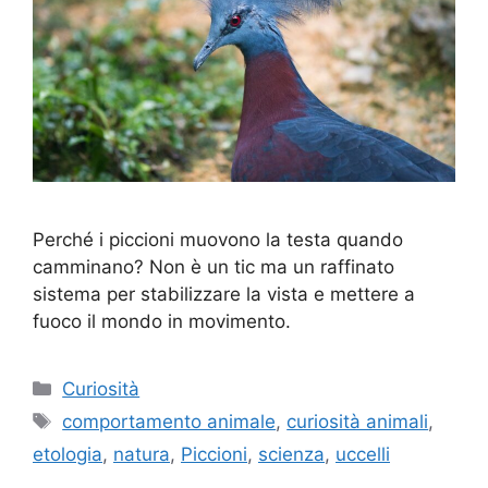
Perché i piccioni muovono la testa quando
camminano? Non è un tic ma un raffinato
sistema per stabilizzare la vista e mettere a
fuoco il mondo in movimento.
Categorie
Curiosità
Tag
comportamento animale
,
curiosità animali
,
etologia
,
natura
,
Piccioni
,
scienza
,
uccelli