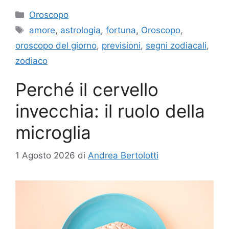
Categorie
Oroscopo
Tag
amore
,
astrologia
,
fortuna
,
Oroscopo
,
oroscopo del giorno
,
previsioni
,
segni zodiacali
,
zodiaco
Perché il cervello
invecchia: il ruolo della
microglia
1 Agosto 2026
di
Andrea Bertolotti