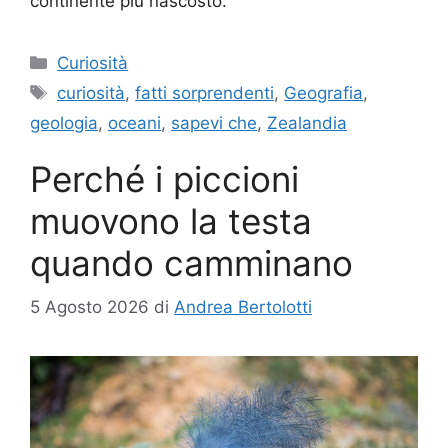
continente più nascosto.
Categorie
Curiosità
Tag
curiosità
,
fatti sorprendenti
,
Geografia
,
geologia
,
oceani
,
sapevi che
,
Zealandia
Perché i piccioni
muovono la testa
quando camminano
5 Agosto 2026
di
Andrea Bertolotti