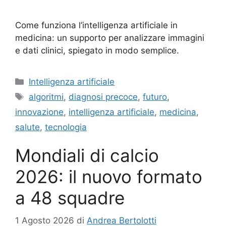
Come funziona l’intelligenza artificiale in
medicina: un supporto per analizzare immagini
e dati clinici, spiegato in modo semplice.
Categorie
Intelligenza artificiale
Tag
algoritmi
,
diagnosi precoce
,
futuro
,
innovazione
,
intelligenza artificiale
,
medicina
,
salute
,
tecnologia
Mondiali di calcio
2026: il nuovo formato
a 48 squadre
1 Agosto 2026
di
Andrea Bertolotti