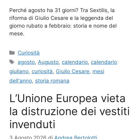
Perché agosto ha 31 giorni? Tra Sextilis, la
riforma di Giulio Cesare e la leggenda del
giorno rubato a febbraio: storia e nome del
mese.
Categorie
Curiosità
Tag
agosto
,
Augusto
,
calendario
,
calendario
giuliano
,
curiosità
,
Giulio Cesare
,
mesi
dell'anno
,
storia romana
L’Unione Europea vieta
la distruzione dei vestiti
invenduti
3 Agosto 2026
di
Andrea Bertolotti