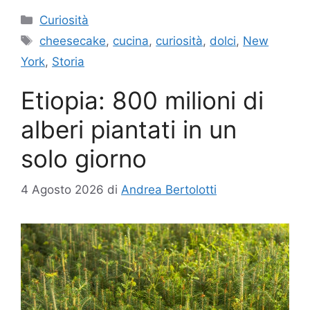
Categorie
Curiosità
Tag
cheesecake
,
cucina
,
curiosità
,
dolci
,
New
York
,
Storia
Etiopia: 800 milioni di
alberi piantati in un
solo giorno
4 Agosto 2026
di
Andrea Bertolotti