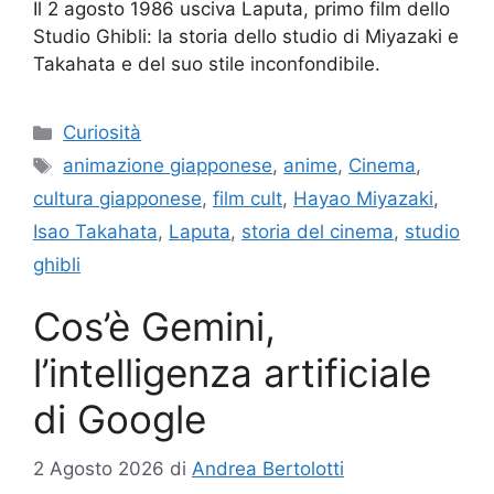
Il 2 agosto 1986 usciva Laputa, primo film dello
Studio Ghibli: la storia dello studio di Miyazaki e
Takahata e del suo stile inconfondibile.
Categorie
Curiosità
Tag
animazione giapponese
,
anime
,
Cinema
,
cultura giapponese
,
film cult
,
Hayao Miyazaki
,
Isao Takahata
,
Laputa
,
storia del cinema
,
studio
ghibli
Cos’è Gemini,
l’intelligenza artificiale
di Google
2 Agosto 2026
di
Andrea Bertolotti