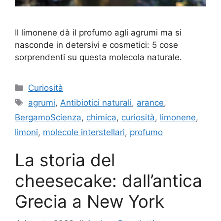
Il limonene dà il profumo agli agrumi ma si
nasconde in detersivi e cosmetici: 5 cose
sorprendenti su questa molecola naturale.
Categorie
Curiosità
Tag
agrumi
,
Antibiotici naturali
,
arance
,
BergamoScienza
,
chimica
,
curiosità
,
limonene
,
limoni
,
molecole interstellari
,
profumo
La storia del
cheesecake: dall’antica
Grecia a New York