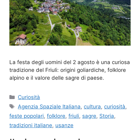
La festa degli uomini del 2 agosto è una curiosa
tradizione del Friuli: origini goliardiche, folklore
alpino e il valore delle sagre di paese.
Categorie
Curiosità
Tag
Agenzia Spaziale Italiana
,
cultura
,
curiosità
,
feste popolari
,
folklore
,
friuli
,
sagre
,
Storia
,
tradizioni italiane
,
usanze