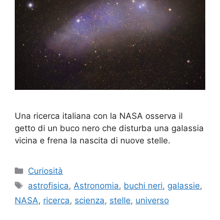
Una ricerca italiana con la NASA osserva il
getto di un buco nero che disturba una galassia
vicina e frena la nascita di nuove stelle.
Categorie
Curiosità
Tag
astrofisica
,
Astronomia
,
buchi neri
,
galassie
,
NASA
,
ricerca
,
scienza
,
stelle
,
universo