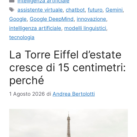
Intelligenza artificiale
Tag
assistente virtuale
,
chatbot
,
futuro
,
Gemini
,
Google
,
Google DeepMind
,
innovazione
,
intelligenza artificiale
,
modelli linguistici
,
tecnologia
La Torre Eiffel d’estate
cresce di 15 centimetri:
perché
1 Agosto 2026
di
Andrea Bertolotti