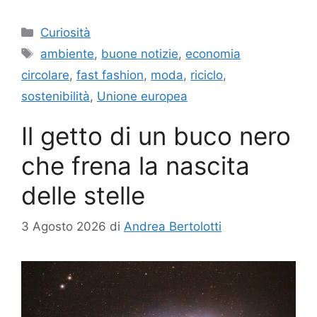
Categorie
Curiosità
Tag
ambiente
,
buone notizie
,
economia
circolare
,
fast fashion
,
moda
,
riciclo
,
sostenibilità
,
Unione europea
Il getto di un buco nero
che frena la nascita
delle stelle
3 Agosto 2026
di
Andrea Bertolotti