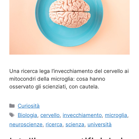
Una ricerca lega l’invecchiamento del cervello ai
mitocondri della microglia: cosa hanno
osservato gli scienziati, con cautela.
Categorie
Curiosità
Tag
Biologia
,
cervello
,
invecchiamento
,
microglia
,
neuroscienze
,
ricerca
,
scienza
,
università