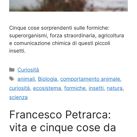
Cinque cose sorprendenti sulle formiche:
superorganismi, forza straordinaria, agricoltura
e comunicazione chimica di questi piccoli
insetti.
Categorie
Curiosità
Tag
animali
,
Biologia
,
comportamento animale
,
curiosità
,
ecosistema
,
formiche
,
insetti
,
natura
,
scienza
Francesco Petrarca:
vita e cinque cose da