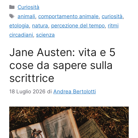
Categorie
Curiosità
Tag
animali
,
comportamento animale
,
curiosità
,
etologia
,
natura
,
percezione del tempo
,
ritmi
circadiani
,
scienza
Jane Austen: vita e 5
cose da sapere sulla
scrittrice
18 Luglio 2026
di
Andrea Bertolotti