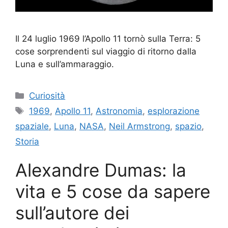
Il 24 luglio 1969 l’Apollo 11 tornò sulla Terra: 5
cose sorprendenti sul viaggio di ritorno dalla
Luna e sull’ammaraggio.
Categorie
Curiosità
Tag
1969
,
Apollo 11
,
Astronomia
,
esplorazione
spaziale
,
Luna
,
NASA
,
Neil Armstrong
,
spazio
,
Storia
Alexandre Dumas: la
vita e 5 cose da sapere
sull’autore dei