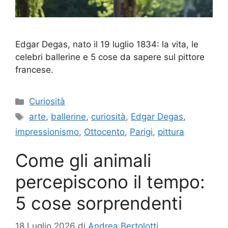
Edgar Degas, nato il 19 luglio 1834: la vita, le
celebri ballerine e 5 cose da sapere sul pittore
francese.
Categorie
Curiosità
Tag
arte
,
ballerine
,
curiosità
,
Edgar Degas
,
impressionismo
,
Ottocento
,
Parigi
,
pittura
Come gli animali
percepiscono il tempo:
5 cose sorprendenti
18 Luglio 2026
di
Andrea Bertolotti