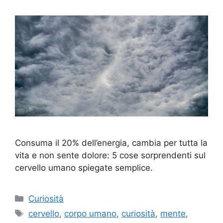
Consuma il 20% dell’energia, cambia per tutta la
vita e non sente dolore: 5 cose sorprendenti sul
cervello umano spiegate semplice.
Categorie
Curiosità
Tag
cervello
,
corpo umano
,
curiosità
,
mente
,