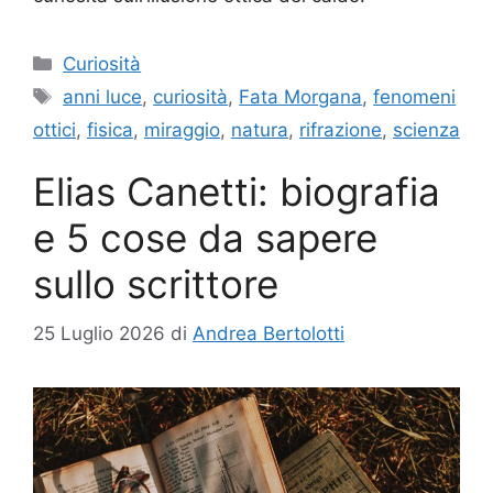
Categorie
Curiosità
Tag
anni luce
,
curiosità
,
Fata Morgana
,
fenomeni
ottici
,
fisica
,
miraggio
,
natura
,
rifrazione
,
scienza
Elias Canetti: biografia
e 5 cose da sapere
sullo scrittore
25 Luglio 2026
di
Andrea Bertolotti