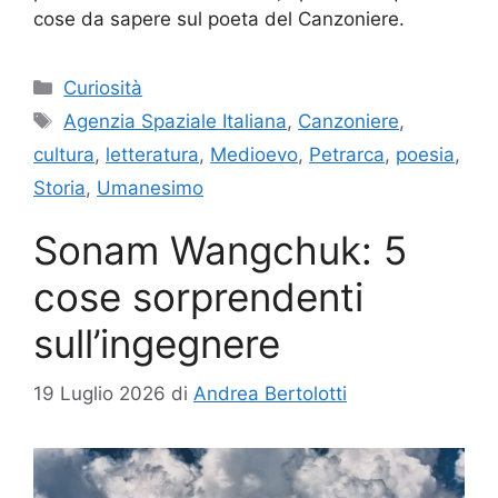
cose da sapere sul poeta del Canzoniere.
Categorie
Curiosità
Tag
Agenzia Spaziale Italiana
,
Canzoniere
,
cultura
,
letteratura
,
Medioevo
,
Petrarca
,
poesia
,
Storia
,
Umanesimo
Sonam Wangchuk: 5
cose sorprendenti
sull’ingegnere
19 Luglio 2026
di
Andrea Bertolotti