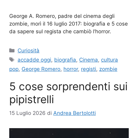
George A. Romero, padre del cinema degli
zombie, morì il 16 luglio 2017: biografia e 5 cose
da sapere sul regista che cambiò l’horror.
Categorie
Curiosità
Tag
accadde oggi
,
biografia
,
Cinema
,
cultura
pop
,
George Romero
,
horror
,
registi
,
zombie
5 cose sorprendenti sui
pipistrelli
15 Luglio 2026
di
Andrea Bertolotti