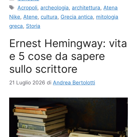
Tag
Acropoli
,
archeologia
,
architettura
,
Atena
Nike
,
Atene
,
cultura
,
Grecia antica
,
mitologia
greca
,
Storia
Ernest Hemingway: vita
e 5 cose da sapere
sullo scrittore
21 Luglio 2026
di
Andrea Bertolotti