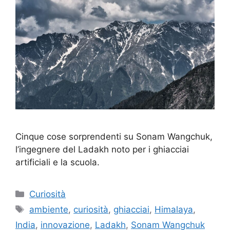
Cinque cose sorprendenti su Sonam Wangchuk,
l’ingegnere del Ladakh noto per i ghiacciai
artificiali e la scuola.
Categorie
Curiosità
Tag
ambiente
,
curiosità
,
ghiacciai
,
Himalaya
,
India
,
innovazione
,
Ladakh
,
Sonam Wangchuk