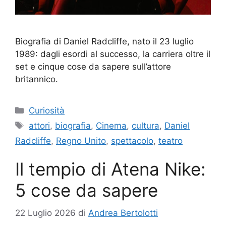
Biografia di Daniel Radcliffe, nato il 23 luglio
1989: dagli esordi al successo, la carriera oltre il
set e cinque cose da sapere sull’attore
britannico.
Categorie
Curiosità
Tag
attori
,
biografia
,
Cinema
,
cultura
,
Daniel
Radcliffe
,
Regno Unito
,
spettacolo
,
teatro
Il tempio di Atena Nike:
5 cose da sapere
22 Luglio 2026
di
Andrea Bertolotti