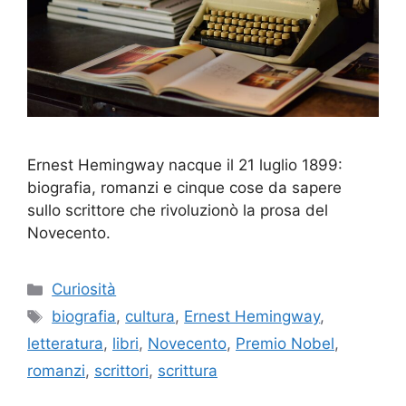
Ernest Hemingway nacque il 21 luglio 1899:
biografia, romanzi e cinque cose da sapere
sullo scrittore che rivoluzionò la prosa del
Novecento.
Categorie
Curiosità
Tag
biografia
,
cultura
,
Ernest Hemingway
,
letteratura
,
libri
,
Novecento
,
Premio Nobel
,
romanzi
,
scrittori
,
scrittura