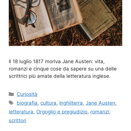
Il 18 luglio 1817 moriva Jane Austen: vita,
romanzi e cinque cose da sapere su una delle
scrittrici più amate della letteratura inglese.
Categorie
Curiosità
Tag
biografia
,
cultura
,
Inghilterra
,
Jane Austen
,
letteratura
,
Orgoglio e pregiudizio
,
romanzi
,
scrittori