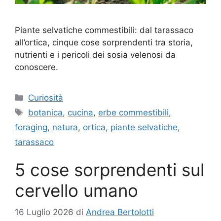
Piante selvatiche commestibili: dal tarassaco
all’ortica, cinque cose sorprendenti tra storia,
nutrienti e i pericoli dei sosia velenosi da
conoscere.
Categorie
Curiosità
Tag
botanica
,
cucina
,
erbe commestibili
,
foraging
,
natura
,
ortica
,
piante selvatiche
,
tarassaco
5 cose sorprendenti sul
cervello umano
16 Luglio 2026
di
Andrea Bertolotti