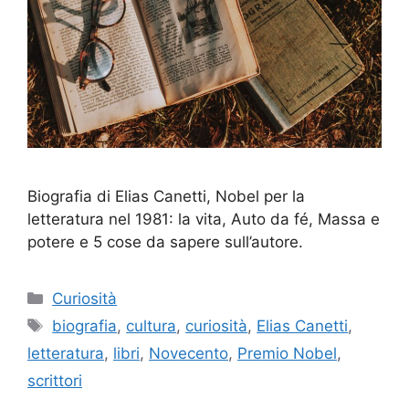
Biografia di Elias Canetti, Nobel per la
letteratura nel 1981: la vita, Auto da fé, Massa e
potere e 5 cose da sapere sull’autore.
Categorie
Curiosità
Tag
biografia
,
cultura
,
curiosità
,
Elias Canetti
,
letteratura
,
libri
,
Novecento
,
Premio Nobel
,
scrittori