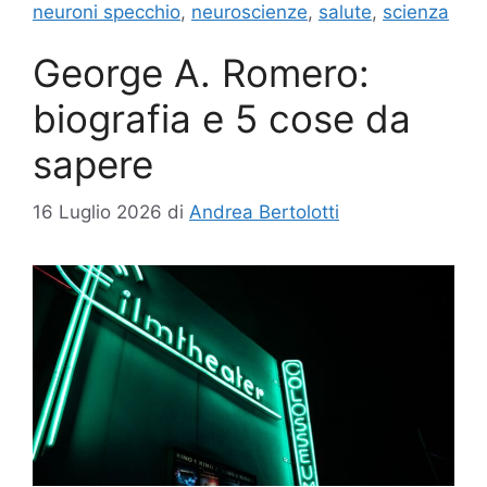
neuroni specchio
,
neuroscienze
,
salute
,
scienza
George A. Romero:
biografia e 5 cose da
sapere
16 Luglio 2026
di
Andrea Bertolotti