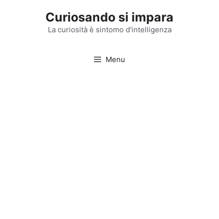
Vai
Curiosando si impara
al
contenuto
La curiosità è sintomo d'intelligenza
Menu