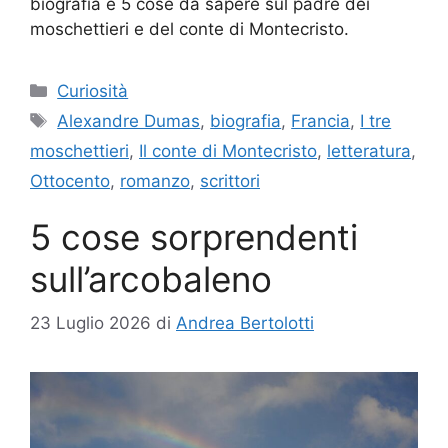
biografia e 5 cose da sapere sul padre dei
moschettieri e del conte di Montecristo.
Categorie
Curiosità
Tag
Alexandre Dumas
,
biografia
,
Francia
,
I tre
moschettieri
,
Il conte di Montecristo
,
letteratura
,
Ottocento
,
romanzo
,
scrittori
5 cose sorprendenti
sull’arcobaleno
23 Luglio 2026
di
Andrea Bertolotti