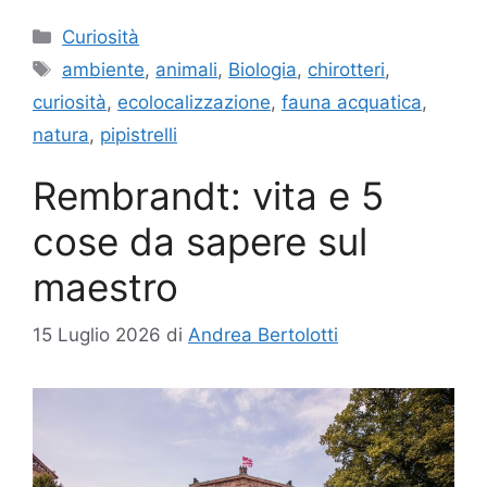
Categorie
Curiosità
Tag
ambiente
,
animali
,
Biologia
,
chirotteri
,
curiosità
,
ecolocalizzazione
,
fauna acquatica
,
natura
,
pipistrelli
Rembrandt: vita e 5
cose da sapere sul
maestro
15 Luglio 2026
di
Andrea Bertolotti