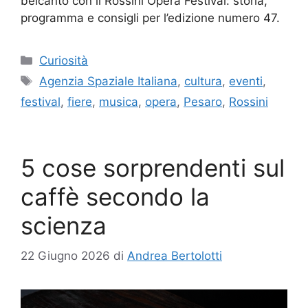
belcanto con il Rossini Opera Festival: storia,
programma e consigli per l’edizione numero 47.
Categorie
Curiosità
Tag
Agenzia Spaziale Italiana
,
cultura
,
eventi
,
festival
,
fiere
,
musica
,
opera
,
Pesaro
,
Rossini
5 cose sorprendenti sul
caffè secondo la
scienza
22 Giugno 2026
di
Andrea Bertolotti