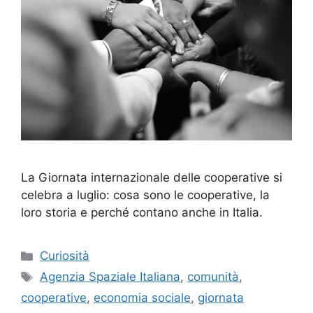
La Giornata internazionale delle cooperative si
celebra a luglio: cosa sono le cooperative, la
loro storia e perché contano anche in Italia.
Categorie
Curiosità
Tag
Agenzia Spaziale Italiana
,
comunità
,
cooperative
,
economia sociale
,
giornata