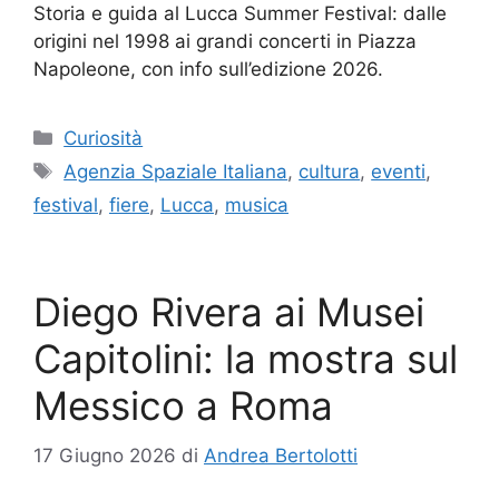
Storia e guida al Lucca Summer Festival: dalle
origini nel 1998 ai grandi concerti in Piazza
Napoleone, con info sull’edizione 2026.
Categorie
Curiosità
Tag
Agenzia Spaziale Italiana
,
cultura
,
eventi
,
festival
,
fiere
,
Lucca
,
musica
Diego Rivera ai Musei
Capitolini: la mostra sul
Messico a Roma
17 Giugno 2026
di
Andrea Bertolotti