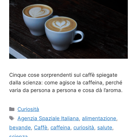
Cinque cose sorprendenti sul caffè spiegate
dalla scienza: come agisce la caffeina, perché
varia da persona a persona e cosa dà l’aroma.
Categorie
Curiosità
Tag
Agenzia Spaziale Italiana
,
alimentazione
,
bevande
,
Caffè
,
caffeina
,
curiosità
,
salute
,
scienza