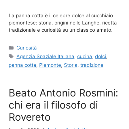
La panna cotta è il celebre dolce al cucchiaio
piemontese: storia, origini nelle Langhe, ricetta
tradizionale e curiosità su un classico amato.
Categorie
Curiosità
Tag
Agenzia Spaziale Italiana
,
cucina
,
dolci
,
panna cotta
,
Piemonte
,
Storia
,
tradizione
Beato Antonio Rosmini:
chi era il filosofo di
Rovereto