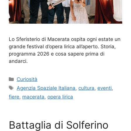
Lo Sferisterio di Macerata ospita ogni estate un
grande festival d’opera lirica all’aperto. Storia,
programma 2026 e cosa sapere prima di
andarci.
Categorie
Curiosità
Tag
Agenzia Spaziale Italiana
,
cultura
,
eventi
,
fiere
,
macerata
,
opera lirica
Battaglia di Solferino