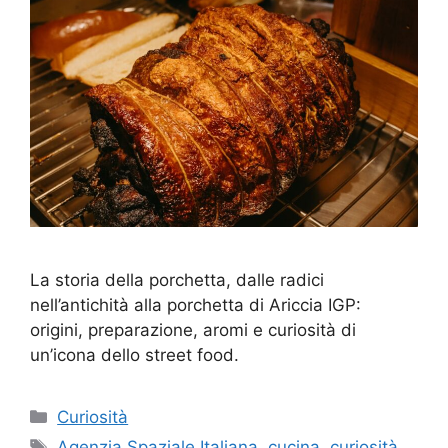
La storia della porchetta, dalle radici
nell’antichità alla porchetta di Ariccia IGP:
origini, preparazione, aromi e curiosità di
un’icona dello street food.
Categorie
Curiosità
Tag
Agenzia Spaziale Italiana
,
cucina
,
curiosità
,