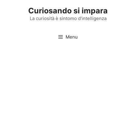
Vai
Curiosando si impara
al
contenuto
La curiosità è sintomo d'intelligenza
Menu