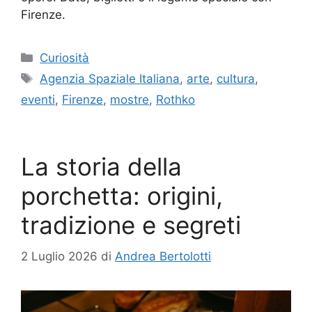
Firenze.
Categorie
Curiosità
Tag
Agenzia Spaziale Italiana
,
arte
,
cultura
,
eventi
,
Firenze
,
mostre
,
Rothko
La storia della
porchetta: origini,
tradizione e segreti
2 Luglio 2026
di
Andrea Bertolotti