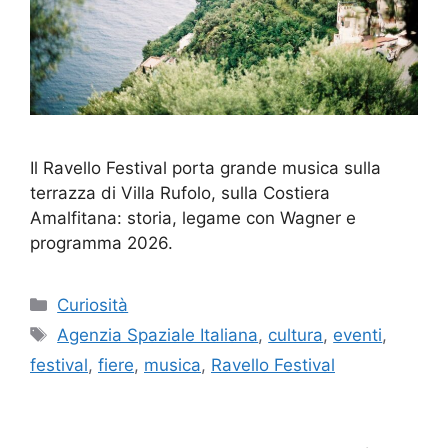
Il Ravello Festival porta grande musica sulla
terrazza di Villa Rufolo, sulla Costiera
Amalfitana: storia, legame con Wagner e
programma 2026.
Categorie
Curiosità
Tag
Agenzia Spaziale Italiana
,
cultura
,
eventi
,
festival
,
fiere
,
musica
,
Ravello Festival