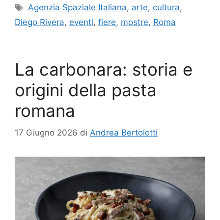
Tag
Agenzia Spaziale Italiana
,
arte
,
cultura
,
Diego Rivera
,
eventi
,
fiere
,
mostre
,
Roma
La carbonara: storia e
origini della pasta
romana
17 Giugno 2026
di
Andrea Bertolotti