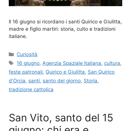
Il 16 giugno si ricordano i santi Quirico e Giulitta,
madre e figlio martiri: storia, culto e tradizioni
italiane.
Categorie
Curiosità
Tag
16 giugno
,
Agenzia Spaziale Italiana
,
cultura
,
feste patronali
,
Quirico e Giulitta
,
San Quirico
d'Orcia
,
santi
,
santo del giorno
,
Storia
,
tradizione cattolica
San Vito, santo del 15
giugno: chi era e