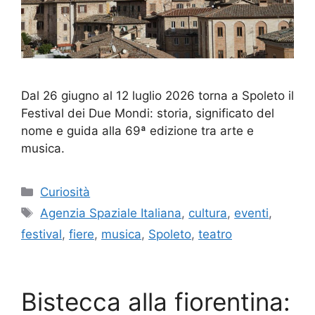
Dal 26 giugno al 12 luglio 2026 torna a Spoleto il
Festival dei Due Mondi: storia, significato del
nome e guida alla 69ª edizione tra arte e
musica.
Categorie
Curiosità
Tag
Agenzia Spaziale Italiana
,
cultura
,
eventi
,
festival
,
fiere
,
musica
,
Spoleto
,
teatro
Bistecca alla fiorentina: