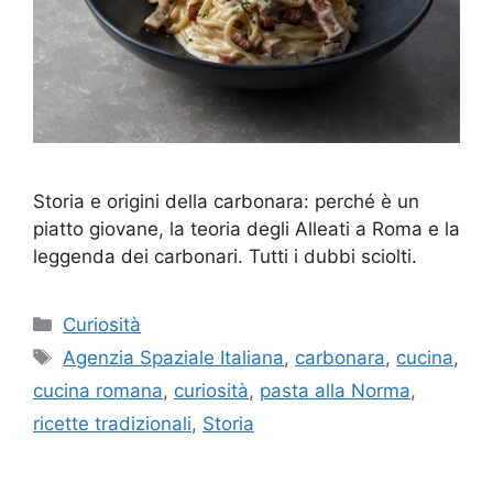
Storia e origini della carbonara: perché è un
piatto giovane, la teoria degli Alleati a Roma e la
leggenda dei carbonari. Tutti i dubbi sciolti.
Categorie
Curiosità
Tag
Agenzia Spaziale Italiana
,
carbonara
,
cucina
,
cucina romana
,
curiosità
,
pasta alla Norma
,
ricette tradizionali
,
Storia