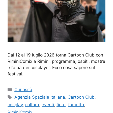
Dal 12 al 19 luglio 2026 torna Cartoon Club con
RiminiComix a Rimini: programma, ospiti, mostre
e l’alba dei cosplayer. Ecco cosa sapere sul
festival.
Categorie
Curiosità
Tag
Agenzia Spaziale Italiana
,
Cartoon Club
,
cosplay
,
cultura
,
eventi
,
fiere
,
fumetto
,
RiminiComix